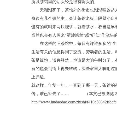
所以茶馆里的话头经是很有听头的。
天渐渐亮了，茶馆外的街市也渐渐喧嚣起来
身边有几个钱的主，会让茶馆老板上隔壁小店
也有的就叫来两块烧饼，就着茶水，权当是早
当然也会有人叫来“清炒蟮丝”或“虾仁”作浇头
在这样的旧茶馆中，每日有许许多多的“生意
生活有关的信息得到了交流，劳动者的生活、
茶足饭饱，谈兴释然，也该是大晌午时分了，
有的也会到街上再去转转，买些家里人吩咐过
上归途。
就这样，年复一年，一直到了哪一天，茶馆的
传，谁已经去了…… （本文已被浏览 273
http://www.hudaodao.com/zhishi/f410c50342ffdcf