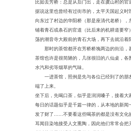
比如去芳桥：总是从后门出，走在虞山村的官
据说这里也曾经有过街市的，太平天国起义时
向东过了村边的华阳桥（那是座清代老桥），
铺着青石或条石的官道（比后来的机耕道要窄
荡的潮音寺大殿前的青石大场，再下去就沿着
那时的茶馆都开在芳桥桥堍两边的街沿，
茶馆也许是很简陋的，几张很旧的八仙桌，各
水汽和劣等烟草的气味。
一进茶馆，照例是先与各位已经到了的朋友
端了上来。
坐下后，先喝口茶，似乎是润润嗓子，接着大
每日的话题似乎是千篇一律的，从本地的新闻
发了财了……不要看这些喝茶的都是没有文化
耳闻目染地接受人文熏陶，因此他们常常会把