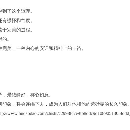
说到了这个道理。
还有襟怀和气度。
臻于完美的过程。
得的。
种完美，一种内心的安详和精神上的丰裕。
子，景致静好，称心如意。
初印象，将会连绵下去，成为人们对他和他的紫砂壶的长久印象
tp://www.hudaodao.com/zhishi/c2998fc7e9fb8ddc9d1089051305fddd