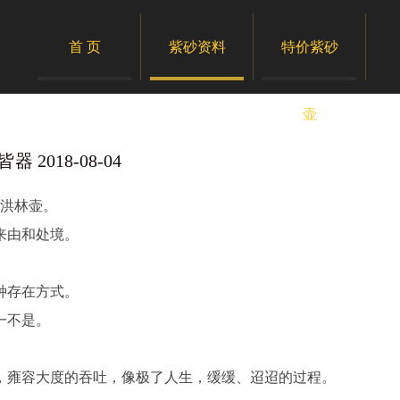
首 页
紫砂资料
特价紫砂
壶
018-08-04
洪林壶。
来由和处境。
种存在方式。
一不是。
，雍容大度的吞吐，像极了人生，缓缓、迢迢的过程。