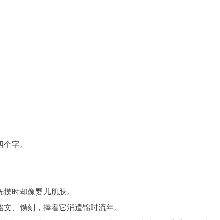
四个字。
抚摸时却像婴儿肌肤。
铭文、镌刻，捧着它消遣锦时流年。