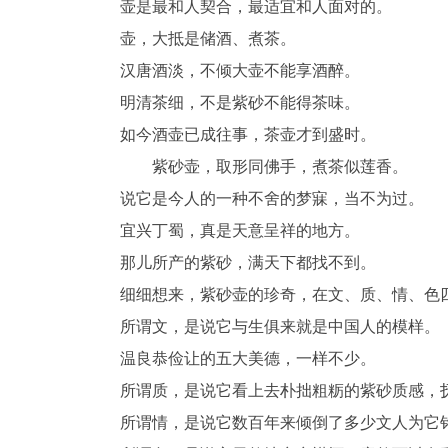
壶是最和人契合，最适宜和人面对的。
壶，大抵是储酒、煮茶。
汉唐酒淡，不倾大壶不能享酒醉。
明清茶细，不是紫砂不能得茶味。
如今酒壶已成往事，茶壶才到盛时。
紫砂壶，取形同佛手，煮茶似莲香。
说它是今人的一种不舍的梦寐，当不为过。
宜兴丁蜀，真是天意呈祥的地方。
那儿所产的紫砂，满天下都找不到。
细细想来，紫砂壶的珍奇，在文、质、情、色
所谓文，是说它与生俱来就是中国人的模样。
温良恭俭让的五大美德，一样不少。
所谓质，是说它看上去朴拙粗粝的紫砂质感，
所谓情，是说它数百年来倾倒了多少文人为它