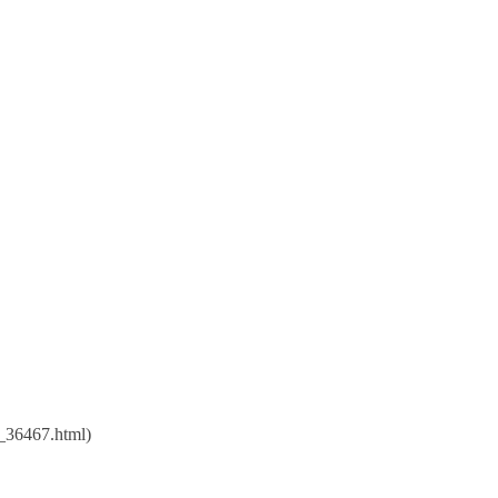
。
_36467.html)