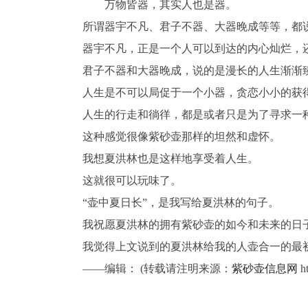
万物皆器，其实人也是器。
所谓器宇不凡、君子不器、大器晚成等等，都
器宇不凡，正是一个人可以到达的内心灿烂，
君子不器和大器晚成，说的是漫长的人生渐渐
人生是不可以局促于一个小器，贪恋小小的获
人生的行走和徜徉，都是或者只是为了寻求一
这种感觉很像紫砂壶那样的坦然和虚怀。
我想夏洪林也是这样地享受着人生。
这就很可以玩味了。
“壶中夏日长”，是我写给夏洪林的句子。
我祝愿夏洪林的拥有紫砂壶的如今和未来的日
我觉得上文说到的夏洪林给我的人壶合一的最
——编辑： (转载请注明来源：
紫砂壶信息网
ht