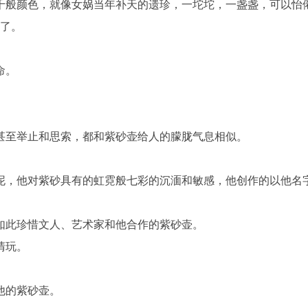
千般颜色，就像女娲当年补天的遗珍，一坨坨，一盏盏，可以怡
了。
命。
甚至举止和思索，都和紫砂壶给人的朦胧气息相似。
泥，他对紫砂具有的虹霓般七彩的沉湎和敏感，他创作的以他名
如此珍惜文人、艺术家和他合作的紫砂壶。
清玩。
他的紫砂壶。