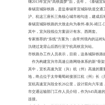
继2013年宜兴“高铁圆梦”后，去年，《泰锡
泰锡宜城际铁路，是盐泰锡常宜城际轨道交通
沪、杭这三座长三角核心城市相勾连，建成后
泰锡宜城际铁路的大致走向为泰州-泰兴-靖江-江
其中，宜兴段线位方案设计有东、西两套。
专家推荐的“东线”方案为：由常州境内的运
氿绕过龙背山后西行至宁杭高铁宜兴站。
市铁路办工作人员表示，目前，这条城际铁路的
作为构建宜兴市高速公路网络体系的新“骨架
其中，宜长高速为宜（兴）杭（州）高速的重
地，终点位于太华葡萄岭接浙江杭（州）长（
宜杭高速宜兴段全长26公里，设计双向六车道，
市交通运输部门工作人员介绍，作为S45高速
连接。