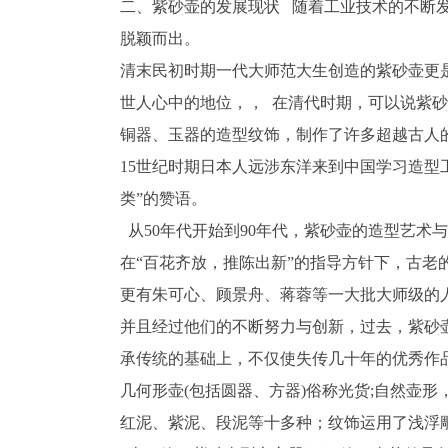
二、紫砂壶的发展现状 随着工业技术的不断
脱颖而出。
清末民初时期一代大师范大生创造的紫砂壶更
世人心中的地位，， 在清代时期，可以说紫
铜器、玉器的造型纹饰，制作了许多超越古人
15世纪时期日本人远涉东洋来到中国学习造型
类”的赞语。
从50年代开始到90年代，紫砂壶的造型艺术
在“百花齐放，推陈出新”的指导方针下，古老
更有朱可心、顾景舟、蒋蓉等一大批大师级的
并且经过他们的不断努力与创新，过去，紫砂
承传统的基础上，不仅使失传几十年的优秀作
几何形壶(包括圆器、方器)俗称光货;自然壶
红泥、紫泥、段泥等十多种；纹饰运用了浅浮