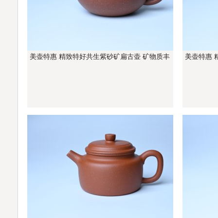
美壶特惠 精致特好共生紫砂矿扁古壶 矿物质丰
美壶特惠 
富 茶人醉爱
茶人醉爱