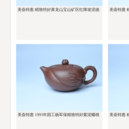
美壶特惠 精致特好黄龙山宝山矿区红降坡泥德
美壶特惠 
中壶
工和泥料
美壶特惠 1993年国工杨军保精致特好紫泥蟠桃
美壶特惠 
壶
料不输千