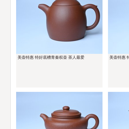
美壶特惠 特好底槽青秦权壶 茶人最爱
美壶特惠 